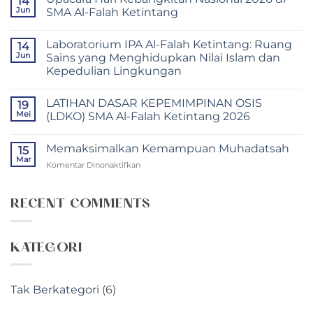
14
pada
Jun
SMA Al-Falah Ketintang
CLASS
MEETING
Tak
2026
ada
Laboratorium IPA Al-Falah Ketintang: Ruang
SMA
14
komentar
AL
pada
Jun
Sains yang Menghidupkan Nilai Islam dan
FALAH
Upacara
Kepedulian Lingkungan
KETINTANG
Hari
SURABAYA:
Kebangkitan
Tak
WADAH
Nasional
ada
KREATIVITAS,
2026
LATIHAN DASAR KEPEMIMPINAN OSIS
19
komentar
SPORTIVITAS,
di
pada
Mei
(LDKO) SMA Al-Falah Ketintang 2026
DAN
SMA
Laboratorium
KEBERSAMAAN
Al-
IPA
Tak
SISWA
Falah
Al-
ada
Ketintang
Memaksimalkan Kemampuan Muhadatsah
Falah
15
komentar
Ketintang:
pada
Mar
pada
Komentar Dinonaktifkan
Ruang
LATIHAN
Sains
DASAR
Memaksimalkan
yang
KEPEMIMPINAN
Kemampuan
Menghidupkan
OSIS
Muhadatsah
RECENT COMMENTS
Nilai
(LDKO)
Islam
SMA
dan
Al-
Kepedulian
Falah
Lingkungan
Ketintang
KATEGORI
2026
Tak Berkategori
(6)