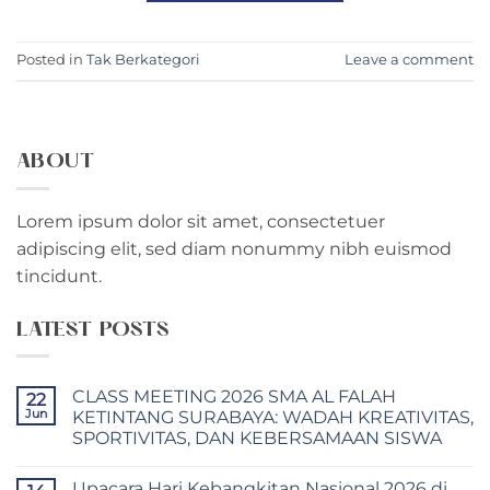
Posted in
Tak Berkategori
Leave a comment
ABOUT
Lorem ipsum dolor sit amet, consectetuer
adipiscing elit, sed diam nonummy nibh euismod
tincidunt.
LATEST POSTS
CLASS MEETING 2026 SMA AL FALAH
22
Jun
KETINTANG SURABAYA: WADAH KREATIVITAS,
SPORTIVITAS, DAN KEBERSAMAAN SISWA
Tak
ada
Upacara Hari Kebangkitan Nasional 2026 di
komentar