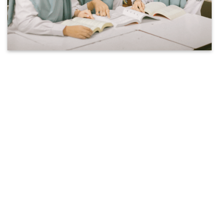
Perpustakaan Berkualitas di SMA Al
Falah Surabaya
Di SMA Al Falah, kami menyediakan fasilitas
perpustakaan dan ruang baca yang modern dan
nyaman untuk membantu siswa dalam
memperluas wawasan dan pengetahuan mereka.
Fasilitas perpustakaan kami memiliki berbagai
macam buku-buku referensi dan novel yang
berkualitas dan dapat diakses dengan mudah oleh
siswa.
Ruang baca yang luas dan nyaman membuat siswa