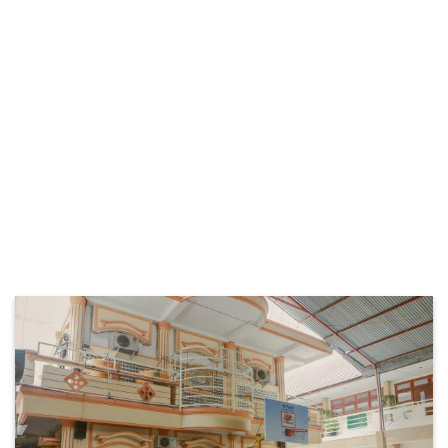
aman bagi para siswa dan guru dalam melakukan
kegiatan ibadah. Dengan luas dan fasilitas yang
memadai, masjid di SMA Al Falah menjadi tempat
yang tepat untuk mempererat hubungan antara
siswa dan Tuhan. Ruangan yang luas dan bersih
memastikan kegiatan sholat dapat dilakukan
dengan tenang dan kondusif. SMA Al Falah selalu
berupaya memberikan kenyamanan bagi para
penghuni sekolah, termasuk fasilitas masjid yang
memadai.